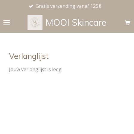
Gratis verzending vanaf 125€
Gra
Ga
direct
MOOI
Skincare
naar
de
hoofdinhoud
Verlanglijst
Jouw verlanglijst is leeg.