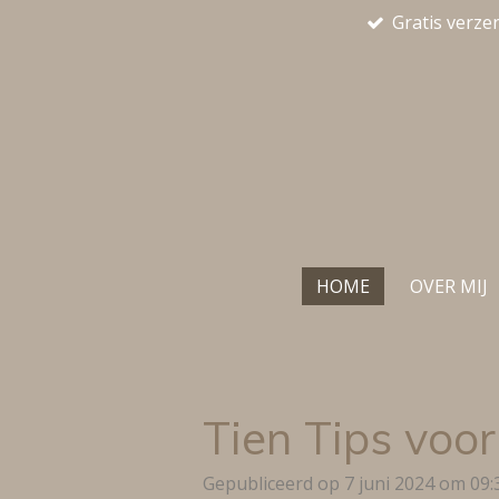
Gratis verze
Ga
direct
naar
de
hoofdinhoud
HOME
OVER MIJ
Tien Tips voo
Gepubliceerd op 7 juni 2024 om 09: