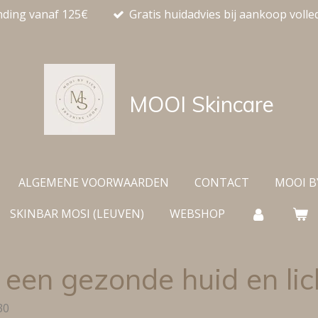
nding vanaf 125€
Gratis huidadvies bij aankoop volle
MOOI
Skincare
ALGEMENE VOORWAARDEN
CONTACT
MOOI B
SKINBAR MOSI (LEUVEN)
WEBSHOP
r een gezonde huid en l
30