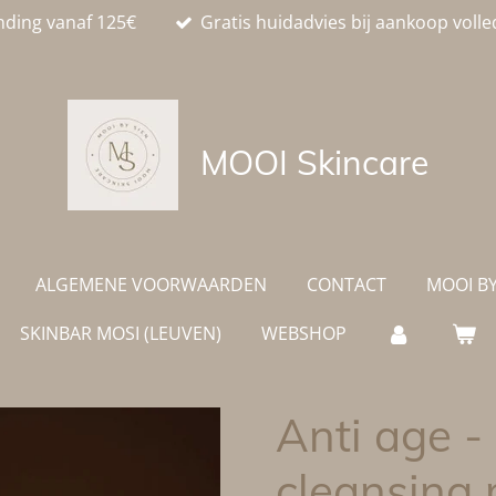
nding vanaf 125€
Gratis huidadvies bij aankoop volle
MOOI
Skincare
ALGEMENE VOORWAARDEN
CONTACT
MOOI BY
SKINBAR MOSI (LEUVEN)
WEBSHOP
Anti age -
cleansing 