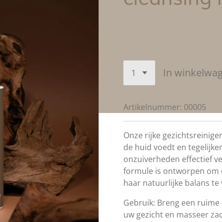
€ 35,00
In winkelwa
Artikelnummer:
00005
Onze rijke gezichtsreinige
de huid voedt en tegelijke
onzuiverheden effectief v
formule is ontworpen om d
haar natuurlijke balans te
Gebruik: Breng een ruime 
uw gezicht en masseer zac