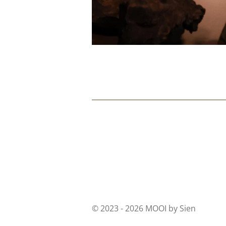
R
a
t
i
n
g
:
3
© 2023 - 2026 MOOI by Sien
.