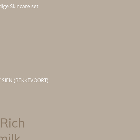
dige Skincare set
 SIEN (BEKKEVOORT)
 Rich
milk