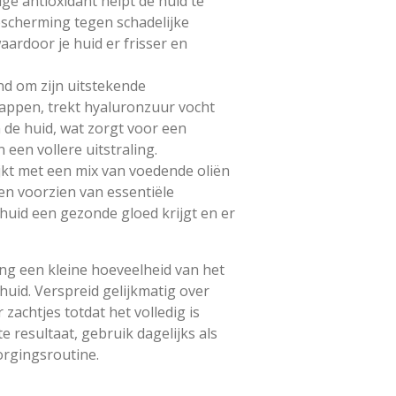
ige antioxidant helpt de huid te
escherming tegen schadelijke
ardoor je huid er frisser en
d om zijn uitstekende
appen, trekt hyaluronzuur vocht
n de huid, wat zorgt voor een
 een vollere uitstraling.
jkt met een mix van voedende oliën
en voorzien van essentiële
huid een gezonde gloed krijgt en er
g een kleine hoeveelheid van het
uid. Verspreid gelijkmatig over
zachtjes totdat het volledig is
 resultaat, gebruik dagelijks als
orgingsroutine.