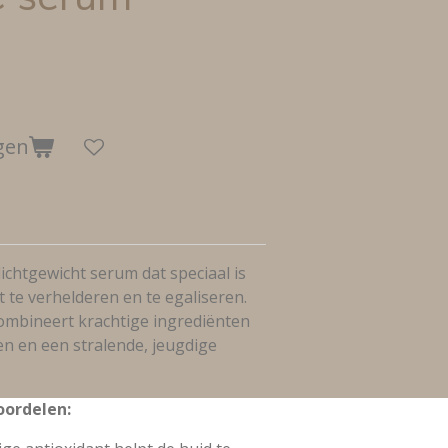
gen
ichtgewicht serum dat speciaal is
 te verhelderen en te egaliseren.
ombineert krachtige ingrediënten
en en een stralende, jeugdige
oordelen: