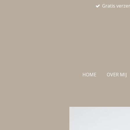
Gratis verze
Ga
direct
naar
de
hoofdinhoud
HOME
OVER MIJ