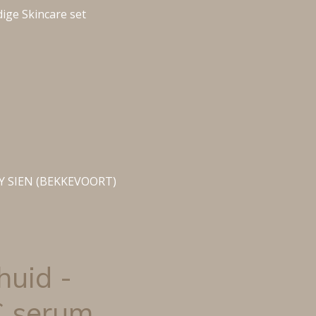
dige Skincare set
Y SIEN (BEKKEVOORT)
huid -
C serum