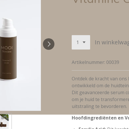
€ 50,00
In winkelwa
Artikelnummer:
00039
Ontdek de kracht van ons l
ontwikkeld om de huidteint
Dit geavanceerde serum c
om je huid te transformer
uitstraling te bevorderen.
Hoofdingrediënten en V