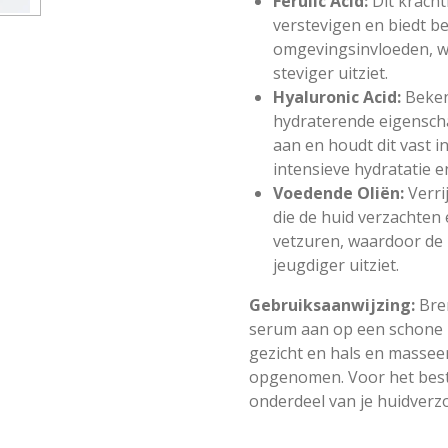
Ferulic Acid:
Dit kracht
verstevigen en biedt b
omgevingsinvloeden, wa
steviger uitziet.
Hyaluronic Acid:
Beken
hydraterende eigensch
aan en houdt dit vast i
intensieve hydratatie en
Voedende Oliën:
Verri
die de huid verzachten 
vetzuren, waardoor de 
jeugdiger uitziet.
Gebruiksaanwijzing:
Bren
serum aan op een schone h
gezicht en hals en masseer 
opgenomen. Voor het beste
onderdeel van je huidverz