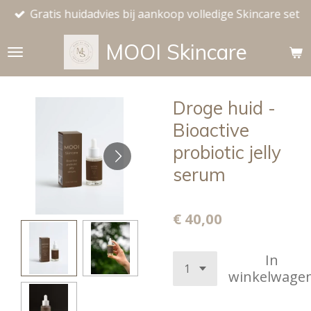
Gratis huidadvies bij aankoop volledige Skincare set
Ga
direct
MOOI
Skincare
naar
de
hoofdinhoud
Droge huid -
Bioactive
probiotic jelly
serum
€ 40,00
In
winkelwage