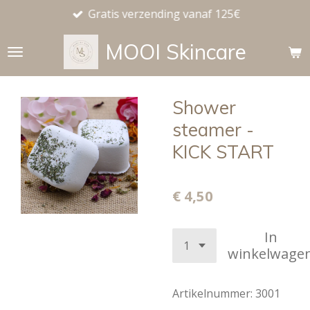
Gratis verzending vanaf 125€
Ga
direct
MOOI
Skincare
naar
de
hoofdinhoud
Shower
steamer -
KICK START
€ 4,50
In
winkelwage
Artikelnummer:
3001