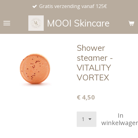
Gratis verzending vanaf 125€
Ga
direct
MOOI
Skincare
naar
de
hoofdinhoud
Shower
steamer -
VITALITY
VORTEX
€ 4,50
In
winkelwage